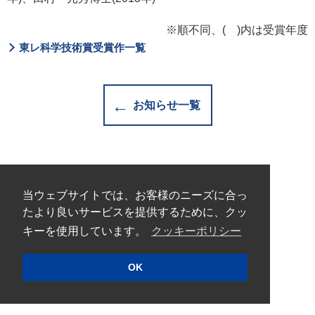
※順不同、( )内は受賞年度
東レ科学技術賞受賞作一覧
お知らせ一覧
ご利用条件
プライバシーポリシー
当ウェブサイトでは、お客様のニーズに合っ
クッキーポリシー
たより良いサービスを提供するために、クッ
サイトマップ
キーを使用しています。
クッキーポリシー
Copyright © 2026 TORAY SCIENCE FOUNDATION
OK